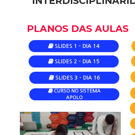
INTERDISCIPLINAR
PLANOS DAS AULAS
SLIDES 1 - DIA 14

SLIDES 2 - DIA 15

SLIDES 3 - DIA 16


CURSO NO SISTEMA
APOLO