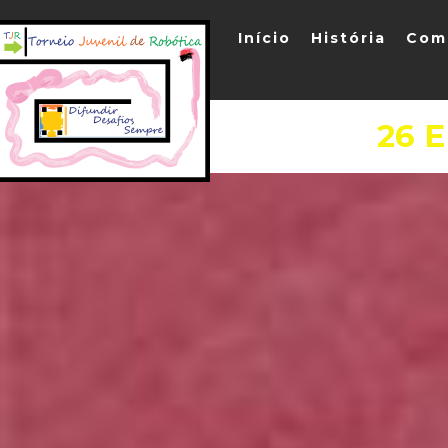
Início
História
Com
26 