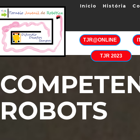
Início
História
Co
TJR@ONLINE
TJR 2023
COMPETEN
ROBOTS