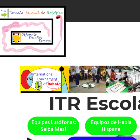
ITR Esco
Equipes Lusófonas:
Equipos de Habla
Saiba Mas!
Hispana