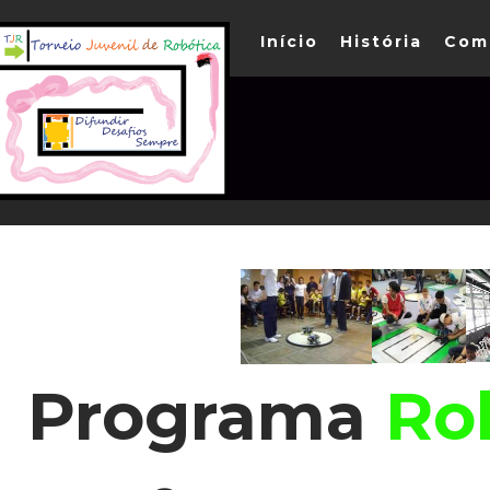
Início
História
Com
Programa
Rob