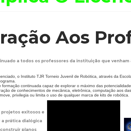
aração Aos Pro
tinuado a todos os professores da instituição que venham
nciado, o Instituto TJR Torneio Juvenil de Robótica, através da Escol
programa.
 e formação continuada capaz de explorar o máximo das potencialidad
ração de conhecimentos de mecânica, eletrônica, computação aos das 
ove, privilegia ou limita o uso de qualquer marca de kits de robótica.
 projetos exitosos e
r a prática dialógica
 construir planos