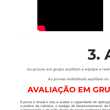
3.
As provas em grupo auxiliam a equipe a ree
As provas individuais auxiliam o
AVALIAÇÃO EM GR
A prova é anual e visa a avaliar a capacidade de aplica
a prática da robótica, o estágio de desenvolvimento de 
compreensão e atuação diante de novos problemas típic