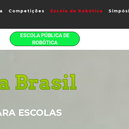
ia
Competições
Escola de Robótica
Simpós
ESCOLA PÚBLICA DE
ROBÓTICA
ARA ESCOLAS