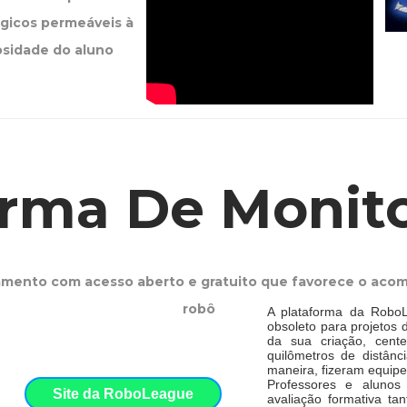
gicos permeáveis à
osidade do aluno
forma De Moni
mento com acesso aberto e gratuito que favorece o aco
robô
A plataforma da RoboLe
obsoleto para projetos
da sua criação, cente
quilômetros de distânc
maneira, fizeram equipe
Professores e alunos
Site da RoboLeague
avaliação formativa ta