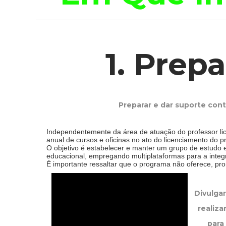
1. Prep
Preparar e dar suporte con
Independentemente da área de atuação do professor lice
anual de cursos e oficinas no ato do licenciamento do 
O objetivo é estabelecer e manter um grupo de estudo
educacional, empregando multiplataformas para a integ
É importante ressaltar que o programa não oferece, prom
Divulgar
realiza
para