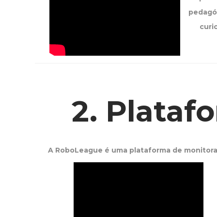
pedagó
curi
2. Plata
A RoboLeague é uma plataforma de monitora