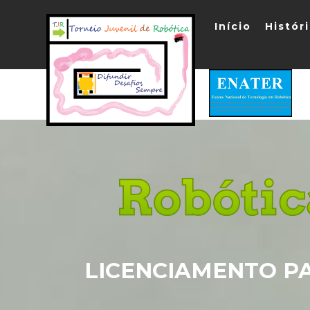
Início
Histór
LICENCIAMENTO P