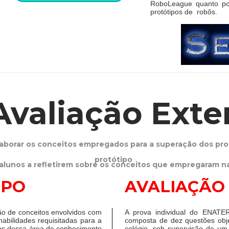
RoboLeague quanto por
protótipos de robôs.
 Avaliação Exte
laborar os conceitos empregados para a superação dos pr
protótipo
s alunos a refletirem sobre os conceitos que empregaram n
UPO
AVALIAÇÃO 
ção de conceitos envolvidos com
A prova individual do ENATE
habilidades requisitadas para a
composta de dez questões obje
os dessa área de conhecimento
colégio, sob supervisão de um