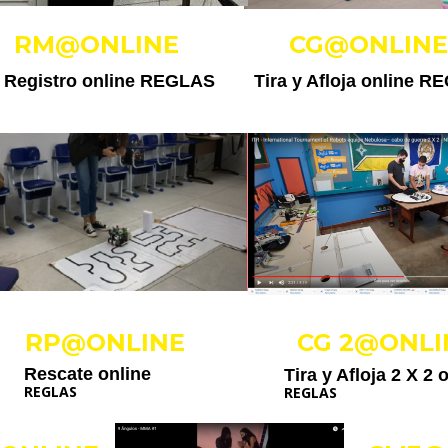
RM@ONLINE
CG@ONLINE
Registro online
REGLAS
Tira y Afloja online
RE
RP@ONLINE
CG 2@ONLI
Rescate online
Tira y Afloja 2 X 2 
REGLAS
REGLAS