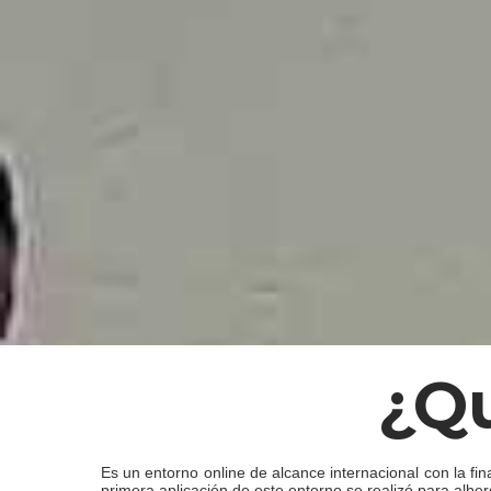
¿q
Es un entorno online de alcance internacional con la fin
primera aplicación de este entorno se realizó para albe