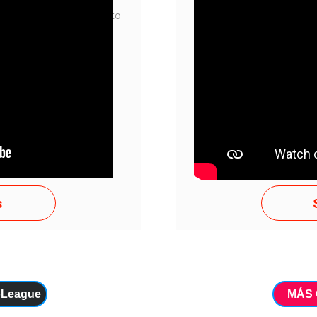
para template Texto curto
Texto curto 3 para templa
ENTE!
APEN
s
oLeague
MÁS 