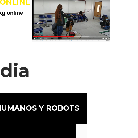
ONLINE
kg online
dia
HUMANOS Y ROBOTS
ate Texto curto 3 para template