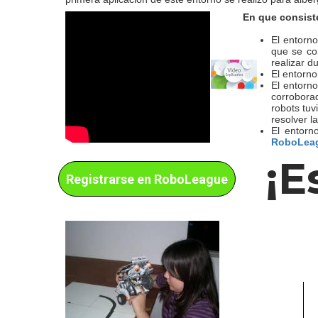
En que consis
El entorn
que se con
realizar d
El entorno
El entorno
corroborad
robots tuv
resolver l
El entorn
RoboLea
¡E
Registrarse en RoboLeague