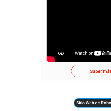
curto 1 para template Texto curto 1 
1 para template...
APENAS T
Saber má
Sitio Web de Rob