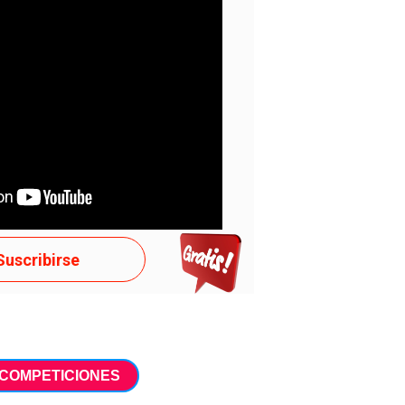
te Texto curto 3 para...
AS TENTE!
Suscribirse
COMPETICIONES