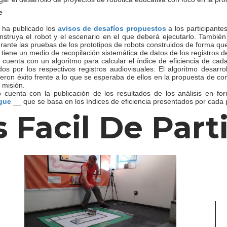
te
o ha publicado los
avisos de desafíos propuestos
a los participante
struya el robot y el escenario en el que deberá ejecutarlo. También s
urante las pruebas de los prototipos de robots construidos de forma que
 tiene un medio de recopilación sistemática de datos de los registros d
 cuenta con un algoritmo para calcular el índice de eficiencia de cad
os por los respectivos registros audiovisuales: El algoritmo desarro
ieron éxito frente a lo que se esperaba de ellos en la propuesta de c
a misión.
o cuenta con la publicación de los resultados de los análisis en f
gue
__ que se basa en los índices de eficiencia presentados por cada p
s Facil De Part