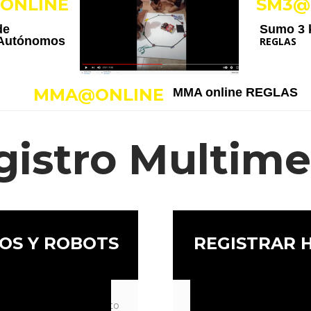
ONLINE
SM3@
de
Sumo 3 
 Autónomos
REGLAS
MMA@ONLINE
MMA online
REGLAS
gistro Multime
OS Y ROBOTS
REGISTRAR 
rto 1 para template Texto
Texto curto 3 para templ