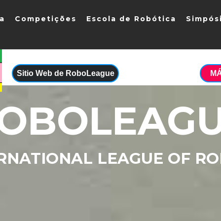
ia
Competições
Escola de Robótica
Simpós
Sitio Web de RoboLeague
MÁ
OBOLEAG
RNATIONAL LEAGUE OF R