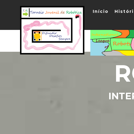
Início
Histór
R
INTE