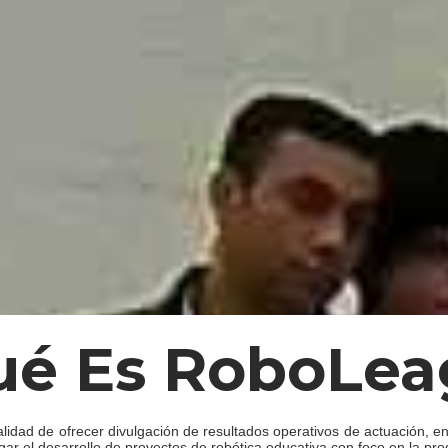
ué Es
RoboLea
alidad de ofrecer divulgación de resultados operativos de actuación, en
rgar el desarrollo de proyectos de robótica educativa con foco en la p