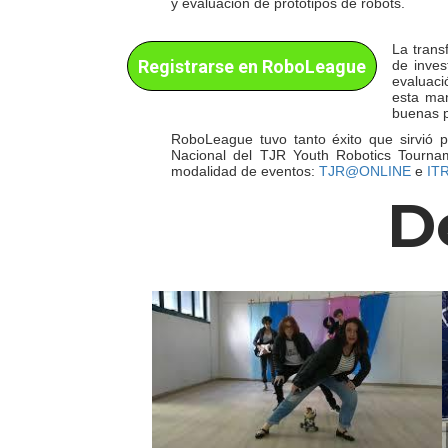
y evaluación de prototipos de robots.
La trans
Registrarse en RoboLeague
de inves
evaluaci
esta man
buenas p
RoboLeague tuvo tanto éxito que sirvió 
Nacional del TJR Youth Robotics Tourna
modalidad de eventos:
TJR@ONLINE
e
IT
D