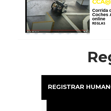
CCA@
Corrida 
Coches
online
REGLAS
Re
REGISTRAR HUMAN
Texto curto 1 para template Texto cu