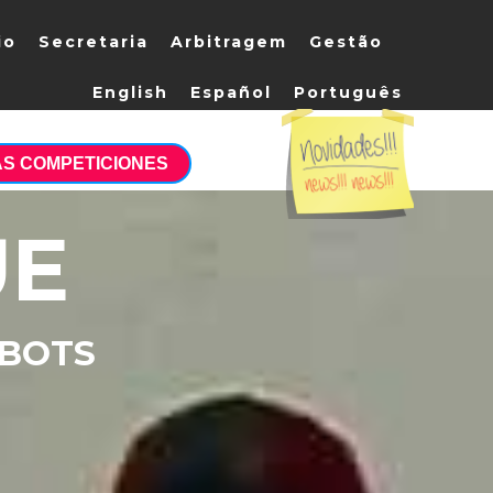
io
Secretaria
Arbitragem
Gestão
English
Español
Português
S COMPETICIONES
UE
OBOTS