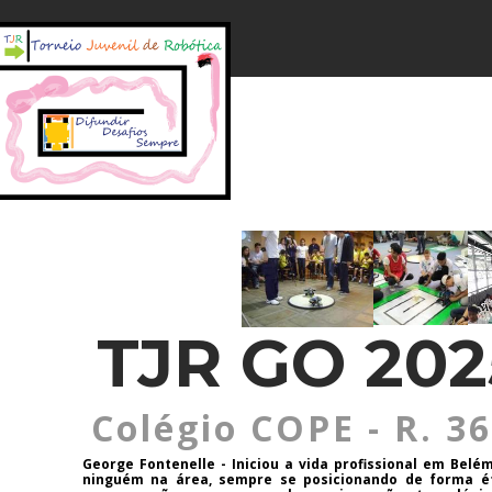
TJR GO 202
Colégio COPE - R. 36
George Fontenelle - Iniciou a vida profissional em Be
ninguém na área, sempre se posicionando de forma ét