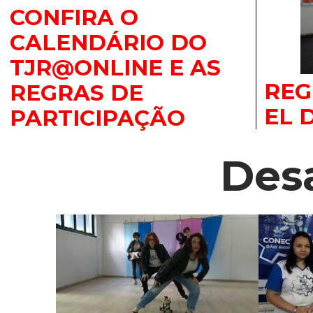
CONFIRA O
CALENDÁRIO DO
TJR@ONLINE E AS
REG
REGRAS DE
EL 
PARTICIPAÇÃO
Des