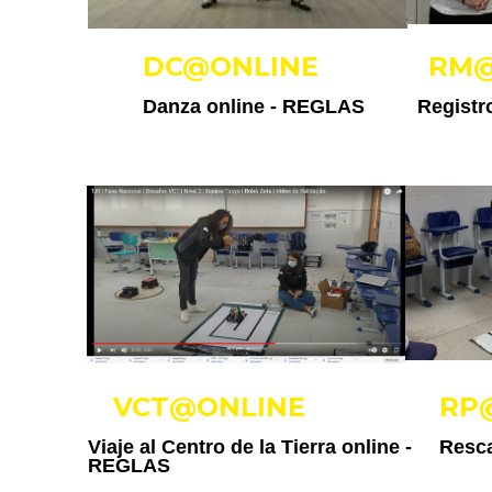
DC@ONLINE
RM@
Danza online -
REGLAS
Registr
VCT@ONLINE
RP
Viaje al Centro de la Tierra online -
Resca
REGLAS