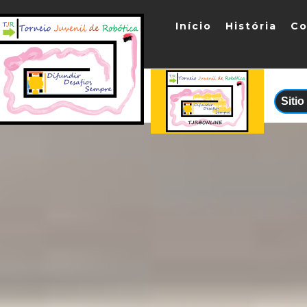
Início
História
Co
Siti