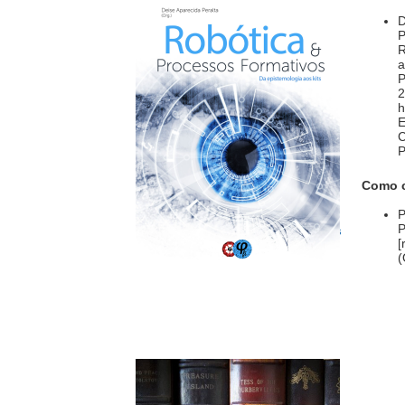
P
R
a
P
2
h
E
C
P
Robotica e Processos
Como ci
Formativos da epistemologia
aos kits
P
P
Robotica educacional e as
[
"competições"
(