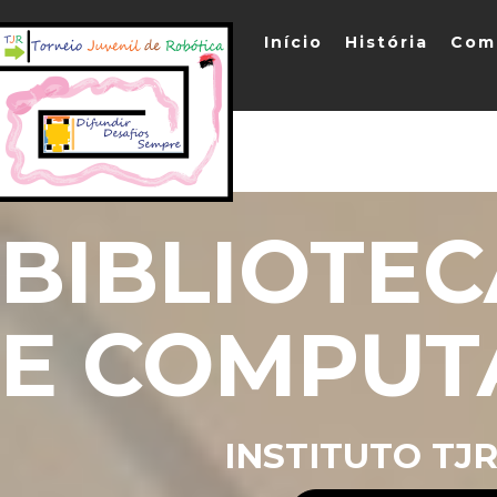
Início
História
Com
BIBLIOTEC
E COMPUT
INSTITUTO TJ