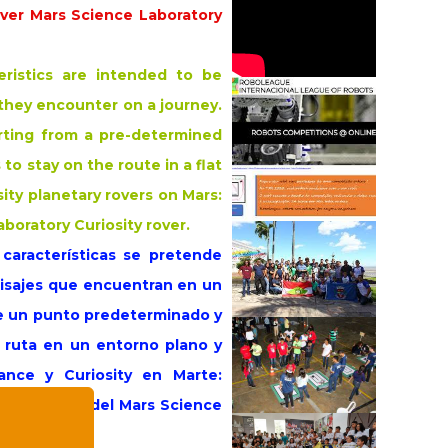
ver Mars Science Laboratory
eristics are intended to be
 they encounter on a journey.
arting from a pre-determined
 to stay on the route in a flat
ity planetary rovers on Mars:
boratory Curiosity rover.
características se pretende
isajes que encuentran en un
 de un punto predeterminado y
la ruta en un entorno plano y
rance y Curiosity en Marte:
r Curiosity del Mars Science