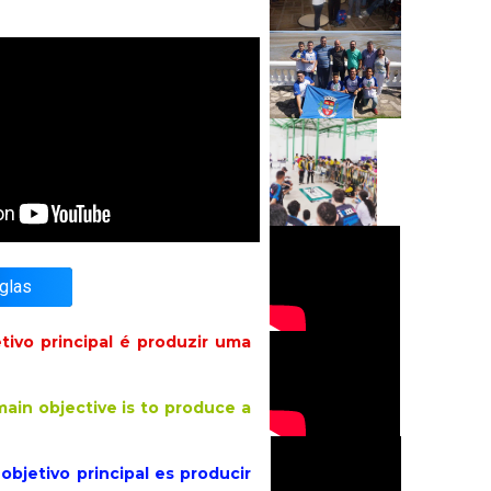
glas
ivo principal é produzir uma
ain objective is to produce a
bjetivo principal es producir