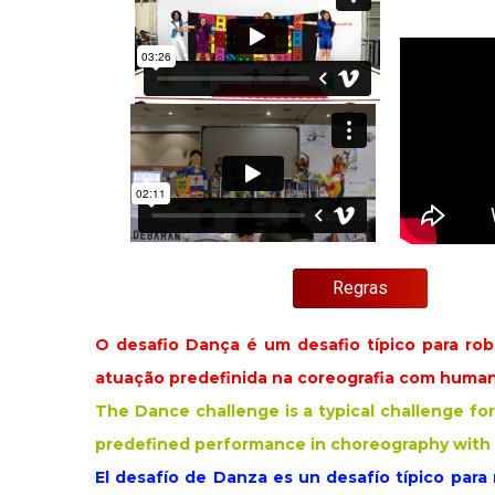
Regras
O desafio Dança é um desafio típico para ro
atuação predefinida na coreografia com huma
The Dance challenge is a typical challenge f
predefined performance in choreography with
El desafío de Danza es un desafío típico para