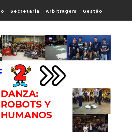
io
Secretaria
Arbitragem
Gestão
:
DANZA:
ROBOTS Y
HUMANOS