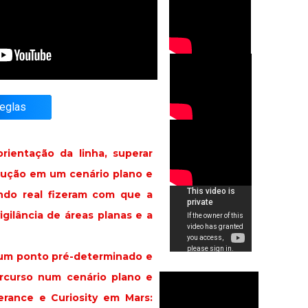
eglas
ientação da linha, superar
olução em um cenário plano e
ndo real fizeram com que a
gilância de áreas planas e a
e um ponto pré-determinado e
ercurso num cenário plano e
erance e Curiosity em Mars: