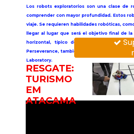
Los robots exploratorios son una clase de r
comprender con mayor profundidad. Estos rob
viaje. Se requieren habilidades robóticas, com
llegar al lugar que será el objetivo final de 
Sup

horizontal, típico de Atacama. Una situaci
Perseverance, también conocido como Percy, e
Laboratory.
RESGATE:
TURISMO
EM
ATACAMA