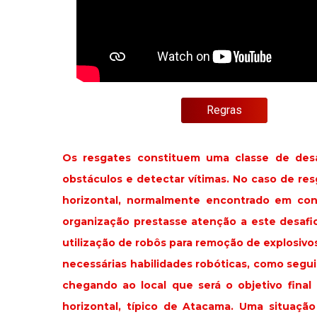
Regras
Os resgates constituem uma classe de desa
obstáculos e detectar vítimas. No caso de re
horizontal, normalmente encontrado em co
organização prestasse atenção a este desafio
utilização de robôs para remoção de explosivo
necessárias habilidades robóticas, como segui
chegando ao local que será o objetivo fina
horizontal, típico de Atacama. Uma situaçã