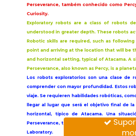
Perseverance, também conhecido como Percy,
Curiosity.
Exploratory robots are a class of robots d
understood in greater depth. These robots act
Robotic skills are required, such as followi
point and arriving at the location that will be t
and horizontal setting, typical of Atacama. A 
Perseverance, also known as Percy, is a planet
Los robots exploratorios son una clase de r
comprender con mayor profundidad. Estos rob
viaje. Se requieren habilidades robóticas, com
llegar al lugar que será el objetivo final de 
horizontal, típico de Atacama. Una situaci
Supor

Perseverance, también conocido como Percy, e
mon
Laboratory.