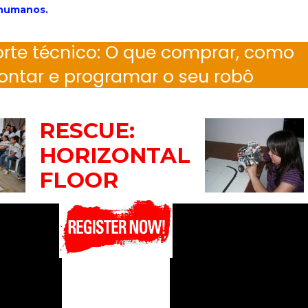
 humanos.
rte técnico: O que comprar, como
ntar e programar o seu robô
RESCUE:
HORIZONTAL
FLOOR