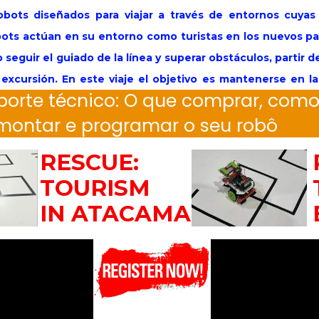
obots diseñados para viajar a través de entornos cuyas 
ots actúan en su entorno como turistas en los nuevos pa
o seguir el guiado de la línea y superar obstáculos, partir
la excursión. En este viaje el objetivo es mantenerse en 
orte técnico: O que comprar, com
ón similar ocurrió con los rovers planetarios Perseve
montar e programar o seu robô
s un rover planetario basado en configuraciones del rove
RESCUE:
TOURISM
IN ATACAMA