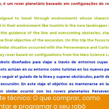
 é um rover planetário baseado em configurações do ro
esigned to travel through environments whose charact
 in their environment like tourists in the new landscapes
ng the guidance of the line and overcoming obstacles, st
he final objective of the excursion. On this trip the focus is
similar situation occurred with the Perseverance and Curios
ary rover based on configurations from the Mars Science La
obots diseñados para viajar a través de entornos cuyas 
ots actúan en su entorno como turistas en los nuevos pa
o seguir el guiado de la línea y superar obstáculos, partir
la excursión. En este viaje el objetivo es mantenerse en 
ón similar ocurrió con los rovers planetarios Perseve
te técnico: O que comprar, como
s un rover planetario basado en configuraciones del rove
tar e programar o seu robô