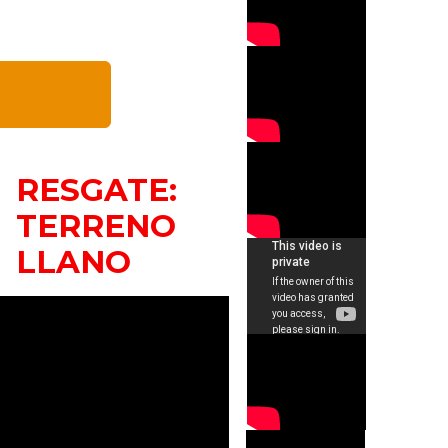
RESGATE:
TERRENO
LLANO