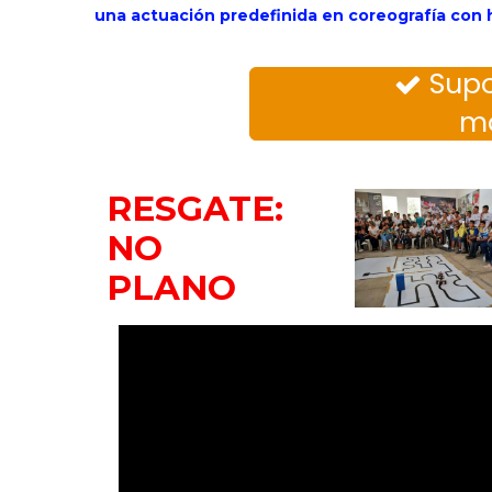
una actuación predefinida en coreografía con
Supo

mo
RESGATE:
NO
PLANO