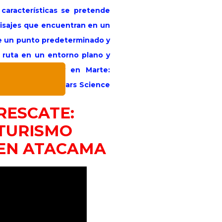
características se pretende
isajes que encuentran en un
 de un punto predeterminado y
la ruta en un entorno plano y
o
rance y Curiosity en Marte:
r Curiosity del Mars Science
RESCATE:
TURISMO
EN ATACAMA