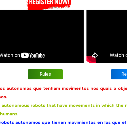
Rules
Re
bôs autônomos que tenham movimentos nos quais o objet
nos.
or autonomous robots that have movements in which the m
 humans.
 robots autónomos que tienen movimientos en los que el o