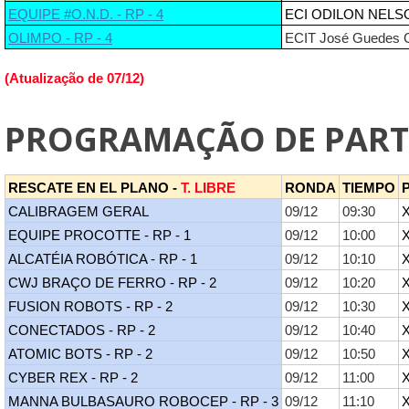
EQUIPE #O.N.D. - RP - 4
ECI ODILON NELS
OLIMPO - RP - 4
ECIT José Guedes C
(Atualização de 07/12)
PROGRAMAÇÃO DE PART
RESCATE EN EL PLANO -
T. LIBRE
RONDA
TIEMPO
P
CALIBRAGEM GERAL
09/12
09:30
EQUIPE PROCOTTE - RP - 1
09/12
10:00
ALCATÉIA ROBÓTICA - RP - 1
09/12
10:10
CWJ BRAÇO DE FERRO - RP - 2
09/12
10:20
FUSION ROBOTS - RP - 2
09/12
10:30
CONECTADOS - RP - 2
09/12
10:40
ATOMIC BOTS - RP - 2
09/12
10:50
CYBER REX - RP - 2
09/12
11:00
MANNA BULBASAURO ROBOCEP - RP - 3
09/12
11:10