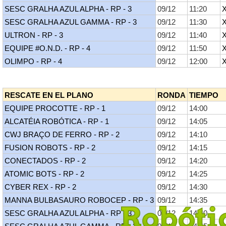
SESC GRALHA AZUL ALPHA - RP - 3
09/12
11:20
SESC GRALHA AZUL GAMMA - RP - 3
09/12
11:30
ULTRON - RP - 3
09/12
11:40
EQUIPE #O.N.D. - RP - 4
09/12
11:50
OLIMPO - RP - 4
09/12
12:00
RESCATE EN EL PLANO
RONDA
TIEMPO
EQUIPE PROCOTTE - RP - 1
09/12
14:00
ALCATÉIA ROBÓTICA - RP - 1
09/12
14:05
CWJ BRAÇO DE FERRO - RP - 2
09/12
14:10
FUSION ROBOTS - RP - 2
09/12
14:15
CONECTADOS - RP - 2
09/12
14:20
ATOMIC BOTS - RP - 2
09/12
14:25
CYBER REX - RP - 2
09/12
14:30
MANNA BULBASAURO ROBOCEP - RP - 3
09/12
14:35
SESC GRALHA AZUL ALPHA - RP - 3
09/12
14:40