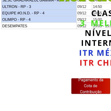
SESC GRALHA AZUL GAMMA - RP - 3
09/12
14:45
ULTRON - RP - 3
09/12
14:50
CLA
EQUIPE #O.N.D. - RP - 4
09/12
14:55
3 MEL
OLIMPO - RP - 4
09/12
15:00
DESEMPATES
09/12
15:05 - 15:
NÍVE
INTER
ITR MÉ
ITR CH
Pagamento da
Cota de
Contribuição