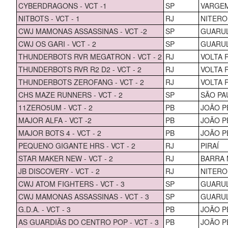
CYBERDRAGONS - VCT -1
SP
VARGE
NITBOTS - VCT - 1
RJ
NITERO
CWJ MAMONAS ASSASSINAS - VCT -2
SP
GUARU
CWJ OS GARI - VCT - 2
SP
GUARU
THUNDERBOTS RVR MEGATRON - VCT - 2
RJ
VOLTA 
THUNDERBOTS RVR R2 D2 - VCT - 2
RJ
VOLTA 
THUNDERBOTS ZEROFANG - VCT - 2
RJ
VOLTA 
CHS MAZE RUNNERS - VCT - 2
SP
SÃO PA
11ZERO5UM - VCT - 2
PB
JOÃO P
MAJOR ALFA - VCT -2
PB
JOÃO P
MAJOR BOTS 4 - VCT - 2
PB
JOÃO P
PEQUENO GIGANTE HRS - VCT - 2
RJ
PIRAÍ
STAR MAKER NEW - VCT - 2
RJ
BARRA
JB DISCOVERY - VCT - 2
RJ
NITERO
CWJ ATOM FIGHTERS - VCT - 3
SP
GUARU
CWJ MAMONAS ASSASSINAS - VCT - 3
SP
GUARU
G.D.A. - VCT - 3
PB
JOÃO P
AS GUARDIÃS DO CENTRO POP - VCT - 3
PB
JOÃO P