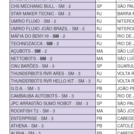
CHS MECHANIC BULL - SM - 2
SP
SÃO PA
STAR MAKER TECNIC - SM - 2
RJ
BARRA 
UMRIO FLUXO - SM - 2
RJ
NITERO
UMRIO FLUXO JOÃO BRAZIL - SM - 2
RJ
NITERO
MÁFIA DO BENY HI -
SM
- 2
RJ
RIO DE 
TECHNOZACCA -
SM
- 2
RJ
RIO DE 
AÇUBOTS -
SM
- 2
MA
SÃO LUÍ
NETTOBOTS -
SM
- 2
MA
SÃO LUÍ
CWJ BARÕES - SM - 3
SP
GUARU
THUNDERBOTS RVR ARES - SM - 3
RJ
VOLTA 
THUNDERBOTS RVR HELLO KIT - SM - 3
RJ
VOLTA 
G.D.A. - SM - 3
PB
JOÃO P
CAMBAUBA AUTOBOTS - SM - 3
RJ
RIO DE 
JPC ARRASTÃO SUMÔ ROBOT - SM - 3
SP
SÃO PA
ROCKFISH T2 - SM - 3
MA
SÃO JO
ENTERPRISE - SM - 3
PB
CABEDE
ATHENA - SM - 3
PB
CATOLÉ
ALPHA - SM - 3
PB
CABEDE