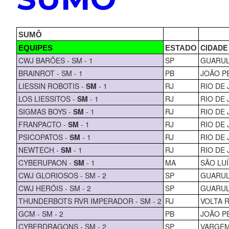
SUMÔ
CIDADE
EQUIPES
ESTADO
CWJ BARÕES - SM - 1
SP
GUARU
BRAINROT - SM - 1
PB
JOÃO P
LIESSIN ROBOTIS -
SM
- 1
RJ
RIO DE 
LOS LIESSITOS -
SM
- 1
RJ
RIO DE 
SIGMAS BOYS -
SM
- 1
RJ
RIO DE 
FRANPACTO -
SM
- 1
RJ
RIO DE 
PSICOPATOS -
SM
- 1
RJ
RIO DE 
NEWTECH -
SM
- 1
RJ
RIO DE 
CYBERUPAON -
SM
- 1
MA
SÃO LUÍ
CWJ GLORIOSOS - SM - 2
SP
GUARU
CWJ HERÓIS - SM - 2
SP
GUARU
THUNDERBOTS RVR IMPERADOR - SM - 2
RJ
VOLTA 
GCM - SM - 2
PB
JOÃO P
CYBERDRAGONS - SM - 2
SP
VARGEM