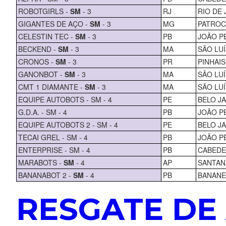
ROBOTGIRLS -
SM
- 3
RJ
RIO DE 
GIGANTES DE AÇO -
SM
- 3
MG
PATROC
CELESTIN TEC -
SM
- 3
PB
JOÃO P
BECKEND -
SM
- 3
MA
SÃO LUÍ
CRONOS -
SM
- 3
PR
PINHAIS
GANONBOT -
SM
- 3
MA
SÃO LUÍ
CMT 1 DIAMANTE -
SM
- 3
MA
SÃO LUÍ
EQUIPE AUTOBOTS - SM - 4
PE
BELO J
G.D.A. - SM - 4
PB
JOÃO P
EQUIPE AUTOBOTS 2 - SM - 4
PE
BELO J
TECAI GREL - SM - 4
PB
JOÃO P
ENTERPRISE - SM - 4
PB
CABEDE
MARABOTS -
SM
- 4
AP
SANTAN
BANANABOT 2 -
SM
- 4
PB
BANANE
RESGATE DE 