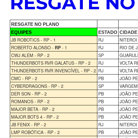
RESGATE NO
RESGATE NO PLANO
EQUIPES
ESTADO
CIDADE
JB ROBOTICS - RP - 1
RJ
NITEROI
ROBERTO ALONSO -
RP
- 1
RJ
RIO DE 
CWJ ALEM - RP - 2
SP
GUARUL
THUNDERBOTS RVR GALATUS - RP - 2
RJ
VOLTA 
THUNDERBOTS RVR INVENCÍVEL - RP - 2
RJ
VOLTA 
CMC - RP - 2
PB
JOÃO P
CYBERDRAGONS - RP - 2
SP
VARGEM
DER SON - RP - 2
PB
JOÃO P
ROMANOS - RP - 2
PB
JOÃO P
MAJOR BETA - RP - 2
PB
JOÃO P
MAJOR BOTS 4 - RP - 2
PB
JOÃO P
JB FENIX - RP - 2
RJ
NITEROI
LMP ROBÓTICA - RP - 2
PB
JOÃO P