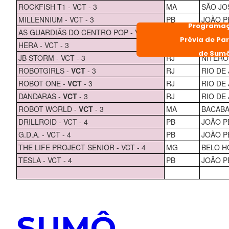
ROCKFISH T1 - VCT - 3
MA
SÃO JO
MILLENNIUM - VCT - 3
PB
JOÃO P
Programa
AS GUARDIÃS DO CENTRO POP - VCT - 3
PB
JOÃO P
Prévia de Pa
HERA - VCT - 3
PB
CATOLÉ
de Sum
JB STORM - VCT - 3
RJ
NITERO
ROBOTGIRLS -
VCT
- 3
RJ
RIO DE
ROBOT ONE -
VCT
- 3
RJ
RIO DE
DANDARAS -
VCT
- 3
RJ
RIO DE
ROBOT WORLD -
VCT
- 3
MA
BACABA
DRILLROID - VCT - 4
PB
JOÃO P
G.D.A. - VCT - 4
PB
JOÃO P
THE LIFE PROJECT SENIOR - VCT - 4
MG
BELO H
TESLA - VCT - 4
PB
JOÃO P
SUMÔ