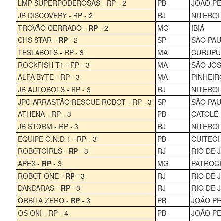
LMP SUPERPODEROSAS - RP - 2
PB
JOÃO P
JB DISCOVERY - RP - 2
RJ
NITEROI
TROVÃO CERRADO -
RP
- 2
MG
IBIÁ
CHS STAR -
RP
- 2
SP
SÃO PA
TESLABOTS - RP - 3
MA
CURUPU
ROCKFISH T1 - RP - 3
MA
SÃO JOS
ALFA BYTE - RP - 3
MA
PINHEIR
JB AUTOBOTS - RP - 3
RJ
NITEROI
JPC ARRASTÃO RESCUE ROBOT - RP - 3
SP
SÃO PA
ATHENA - RP - 3
PB
CATOLÉ
JB STORM - RP - 3
RJ
NITEROI
EQUIPE O.N.D 1 - RP - 3
PB
CUITEGI
ROBOTGIRLS -
RP
- 3
RJ
RIO DE 
APEX -
RP
- 3
MG
PATROCÍ
ROBOT ONE -
RP
- 3
RJ
RIO DE 
DANDARAS -
RP
- 3
RJ
RIO DE 
ÓRBITA ZERO -
RP
- 3
PB
JOÃO P
OS ONI - RP - 4
PB
JOÃO P