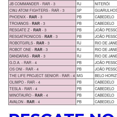
JB COMMANDER - RAR - 3
RJ
NITERÓI
CWJ ATOM FIGHTERS - RAR - 3
SP
GUARULHO
PHOENIX -
RAR
- 3
PB
CABEDELO
TROIANOS -
RAR
- 3
PB
CABEDELO
RESGATE Z -
RAR
- 3
PB
JOÃO PESS
RESGATRONICOS -
RAR
- 3
PB
JOÃO PESS
ROBOTGIRLS -
RAR
- 3
RJ
RIO DE JAN
ROBOT ONE -
RAR
- 3
RJ
RIO DE JAN
DANDARAS -
RAR
- 3
RJ
RIO DE JAN
G.D.A. - RAR - 4
PB
JOÃO PESS
OS ONI - RAR - 4
PB
JOÃO PESS
THE LIFE PROJECT SENIOR - RAR - 4
MG
BELO HORI
OLIMPO - RAR - 4
PB
CABEDELO
TESLA - RAR - 4
PB
CABEDELO
MINOTAURO -
RAR
- 4
PB
CABEDELO
AVALON -
RAR
- 4
PB
CABEDELO