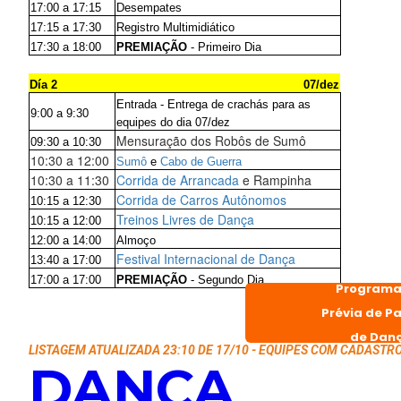
17:00 a 17:15
Desempates
17:15 a 17:30
Registro Multimidiático
17:30 a 18:00
PREMIAÇÃO
- Primeiro Dia
Día 2
07/dez
Entrada - Entrega de crachás para as
9:00 a 9:30
equipes do dia 07/dez
Mensuração dos Robôs de Sumô
09:30 a 10:30
10:30 a 12:00
Sumô
e
Cabo de Guerra
10:30 a 11:30
Corrida de Arrancada
e Rampinha
Corrida de Carros Autônomos
10:15 a 12:30
Treinos Livres de Dança
10:15 a 12:00
12:00 a 14:00
Almoço
Festival Internacional de Dança
13:40 a 17:00
17:00 a 17:00
PREMIAÇÃO
- Segundo Dia
Program
Prévia de P
de Dan
LISTAGEM ATUALIZADA 23:10 DE 17/10 - EQUIPES COM CADASTR
DANÇA