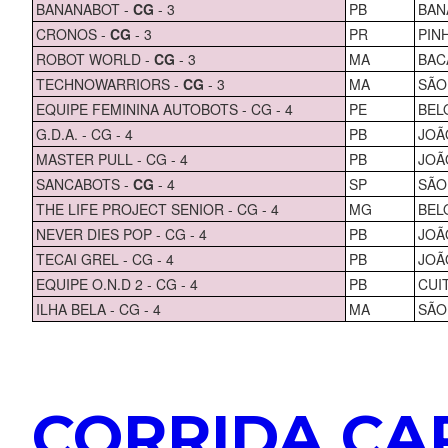
BANANABOT -
CG
- 3
PB
BAN
CRONOS -
CG
- 3
PR
PIN
ROBOT WORLD -
CG
- 3
MA
BAC
TECHNOWARRIORS -
CG
- 3
MA
SÃO
EQUIPE FEMININA AUTOBOTS - CG - 4
PE
BEL
G.D.A. - CG - 4
PB
JOÃ
MASTER PULL - CG - 4
PB
JOÃ
SANCABOTS -
CG
- 4
SP
SÃO
THE LIFE PROJECT SENIOR - CG - 4
MG
BEL
NEVER DIES POP - CG - 4
PB
JOÃ
TECAI GREL - CG - 4
PB
JOÃ
EQUIPE O.N.D 2 - CG - 4
PB
CUI
ILHA BELA - CG - 4
MA
SÃO
CORRIDA C