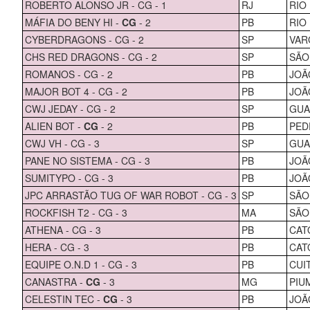
ROBERTO ALONSO JR - CG - 1
RJ
RIO
MÁFIA DO BENY HI -
CG
- 2
PB
RIO
CYBERDRAGONS - CG - 2
SP
VAR
CHS RED DRAGONS - CG - 2
SP
SÃO
ROMANOS - CG - 2
PB
JOÃ
MAJOR BOT 4 - CG - 2
PB
JOÃ
CWJ JEDAY - CG - 2
SP
GUA
ALIEN BOT -
CG
- 2
PB
PED
CWJ VH - CG - 3
SP
GUA
PANE NO SISTEMA - CG - 3
PB
JOÃ
SUMITYPO - CG - 3
PB
JOÃ
JPC ARRASTÃO TUG OF WAR ROBOT - CG - 3
SP
SÃO
ROCKFISH T2 - CG - 3
MA
SÃO
ATHENA - CG - 3
PB
CAT
HERA - CG - 3
PB
CAT
EQUIPE O.N.D 1 - CG - 3
PB
CUI
CANASTRA -
CG
- 3
MG
PIU
CELESTIN TEC -
CG
- 3
PB
JOÃ