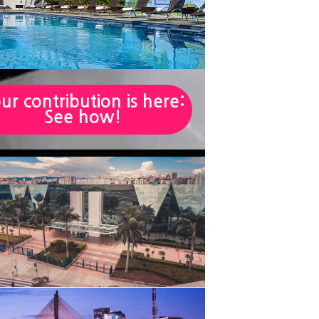
ur contribution is here:
See how!