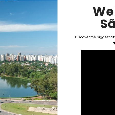
We
Sã
Discover the biggest city
S