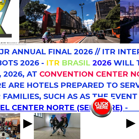
JR ANNUAL FINAL 2026 // ITR INT
OTS 2026 -
ITR
BRASIL
2026
WILL 
, 2026, AT
CONVENTION CENTER N
RE ARE HOTELS PREPARED TO SER
 FAMILIES, SUCH AS AS THE EVEN
EL CENTER NORTE
(SEE MORE)
- P
RTE.