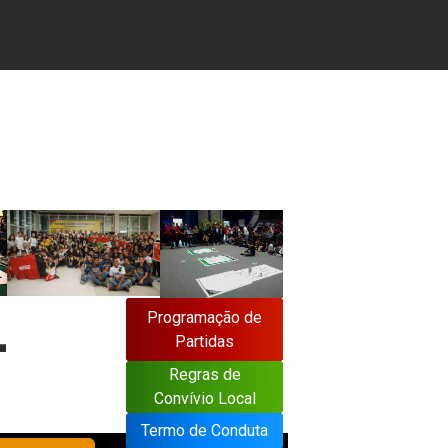
L
Programação de
Programação de
Partidas
Partidas
Regras de
Convívio Local
Termo de Conduta