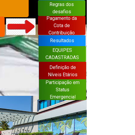
Regras dos
desafios
Pagamento da
Cota de
Contribuição
Resultados
EQUIPES
CADASTRADAS
Definição de
Níveis Etários
Participação em
Status
Emergencial