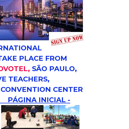
ERNATIONAL
TAKE PLACE FROM
OVOTEL,
SÃO PAULO,
VE TEACHERS,
T CONVENTION CENTER
ÁGINA INICIAL -