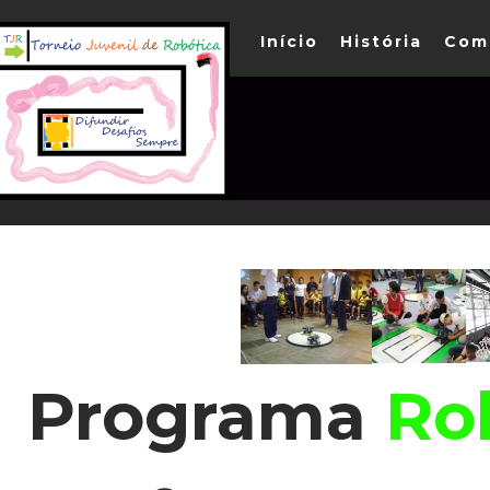
Início
História
Com
Programa
Rob