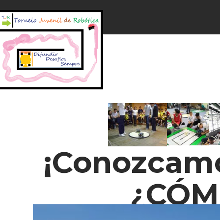
¡Conozcamo
¿CÓM