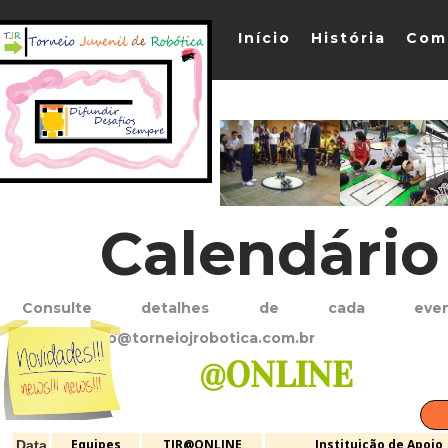
Início
História
Com
Calendário
Consulte detalhes de cada even
organizacao@torneiojrobotica.com.br
@ONLINE
Equipes
TJR@ONLINE
Instituição de Apoio
Data