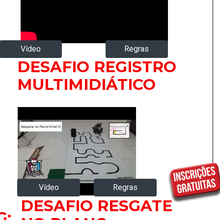
Regras
Vídeo
DESAFIO REGISTRO
MULTIMIDIÁTICO
Vídeo
Regras
DESAFIO RESGATE
G;