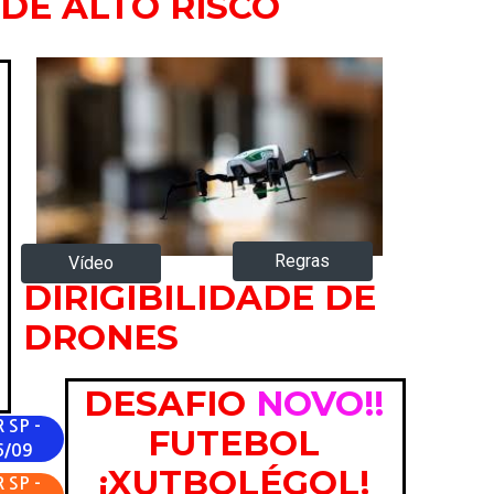
DE ALTO RISCO
Regras
Vídeo
DIRIGIBILIDADE DE
DRONES
DESAFIO
NOVO!!
 SP -
FUTEBOL
6/09
¡XUTBOLÉGOL!
 SP -