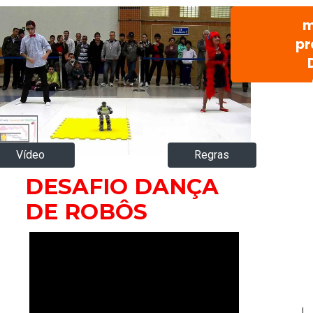
m
pr
Vídeo
Regras
DESAFIO DANÇA
DE ROBÔS