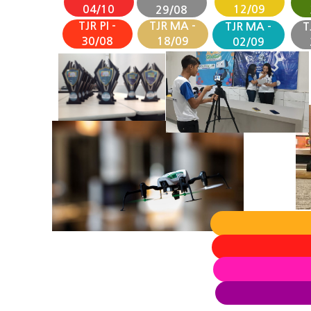
04/10
12/09
29/08
TJR PI -
TJR MA -
TJR MA -
T
30/08
18/09
02/09