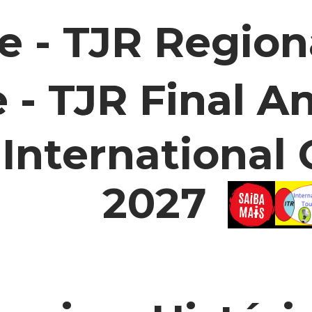
pe - TJR Region
e - TJR Final A
e - TJR Final A
 International
2027