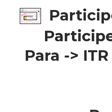
Partici
Particip
Particip
Para -> ITR