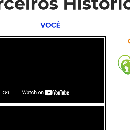
rceiros Históri
VOCÊ