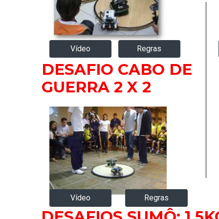
Regras
Vídeo
DESAFIO CABO DE
GUERRA 2 X 2
Vídeo
Regras
DESAFIOS SUMÔ: 1,5K