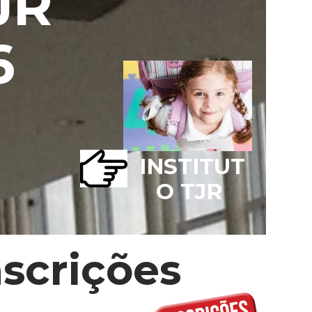
JR
6
INSTITUT
O TJR
nscrições