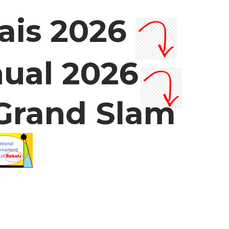
ais 2026
nual 2026
nual 2026
 Grand Slam