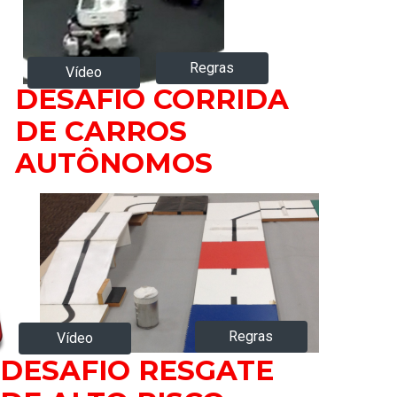
Regras
Vídeo
DESAFIO CORRIDA
DE CARROS
AUTÔNOMOS
Regras
Vídeo
DESAFIO RESGATE