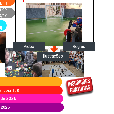
4/11
 SP -
3/10
I
Regras
Vídeo
Ilustrações
: Loja TJR
o de 2026
 2026