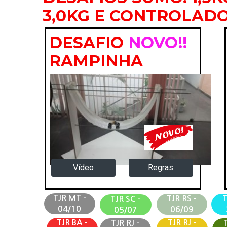
3,0KG E CONTROLAD
DESAFIO
NOVO!!
RAMPINHA
Regras
Vídeo
TJR MT -
TJR RS -
T
TJR SC -
04/10
06/09
05/07
TJR BA -
TJR RJ -
TJR RJ -
T