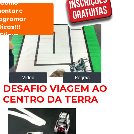
Como
ontar e
ogramar
Dicas!!!
Clique
Vídeo
Regras
DESAFIO VIAGEM AO
CENTRO DA TERRA