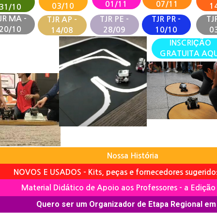
01/11
07/11
03/10
1
31/10
JR MA -
TJR PE -
TJR PR -
TJR
TJR AP -
20/10
28/09
10/10
0
14/08
INSCRIÇÃO
GRATUITA AQU
Nossa História
NOVOS E USADOS - Kits, peças e fornecedores sugeridos
Material Didático de Apoio aos Professores - a Ediçã
Quero ser um Organizador de Etapa Regional em