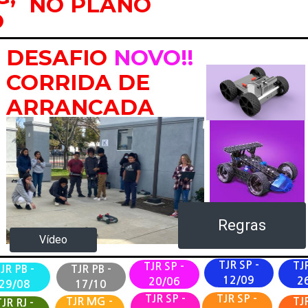
NO PLANO
O
DESAFIO
NOVO!!
CORRIDA DE
ARRANCADA
Regras
Vídeo
TJR SP -
TJR
TJR SP -
JR PB -
TJR PB -
12/09
2
20/06
29/08
17/10
TJR SP -
TJR SP -
TJR MG -
TJR
JR RJ -