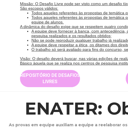
Missão: O Desafio Livre pode ser visto como um desafio tí
São escopos válidos:
Todos aqueles referentes às propostas de temática 
Todos aqueles referentes às propostas de temática
equipe de alunos.
A dinâmica do desafio exige que se respeitem quatro condi
A equipe deve fornecer à banca, com antecedência, 
pesquisa realizados e os resultados obtidos;
Não se pode reproduzir qualquer trabalho já realiza
A equipe deve respeitar a ética, os ditames dos direi
O trabalho só será avaliado para fins do concurso, 
Visão: O desafio deverá buscar, nas várias edições de real
Básico àquela que se realiza nos centros de pesquisa instit
REPOSITÓRIO DE DESAFIOS
LIVRES
ENATER: Ob
As provas em equipe auxiliam a equipe a reelaborar 