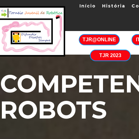
Início
História
Co
TJR@ONLINE
TJR 2023
COMPETEN
ROBOTS