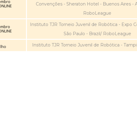
embro
Convenções - Sheraton Hotel - Buenos Aires - A
ONLINE
RoboLeague
Instituto TJR Torneio Juvenil de Robótica - Expo C
embro
ONLINE
São Paulo - Brazil/ RoboLeague
Instituto TJR Torneio Juvenil de Robótica - Tampi
lho
ONLINE
RoboLeague