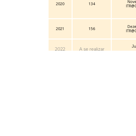
Nov
2020
134
ITR@
Dez
2021
156
ITR@
Ju
2022
A se realizar
ITR@