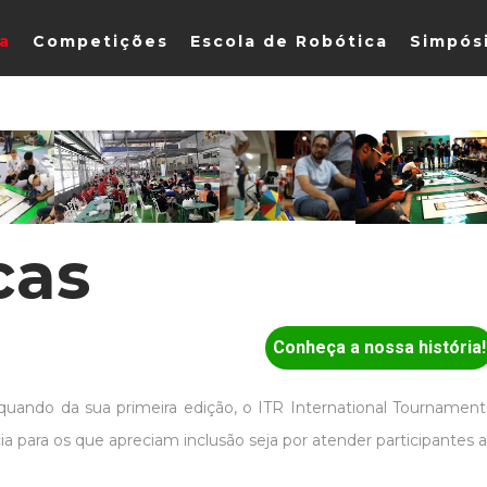
ia
Competições
Escola de Robótica
Simpós
cas
Conheça a nossa história!
 quando da sua primeira edição, o ITR International Tournament
a para os que apreciam inclusão seja por atender participantes a 