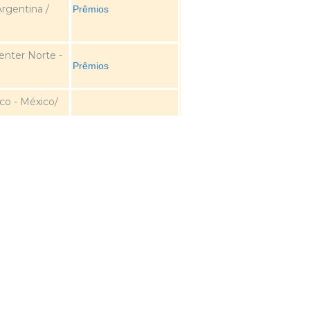
rgentina /
Prêmios
enter Norte -
Prêmios
co - México/