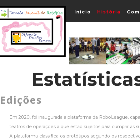
Início
História
Com
Estatística
Edições
Em 2020, foi inaugurada a plataforma da RoboLeague, capaz
teatros de operações a que estão sujeitos para cumprir as s
A plataforma classifica os protótipos segundo os respecti