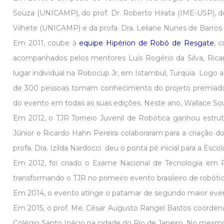
Souza (UNICAMP), do prof. Dr. Roberto Hirata (IME-USP), do P
Vilhete (UNICAMP) e da profa. Dra. Leliane Nunes de Barros
Em 2011, coube à
equipe Hipérion de Robô de Resgate
, 
acompanhados pelos mentores Luís Rogério da Silva, Ricardo
lugar individual na Robocup Jr, em Istambul, Turquia. Logo a
de 300 pessoas tomam conhecimento do projeto premiado 
do evento em todas as suas edições. Neste ano, Wallace Sou
Em 2012, o TJR Torneio Juvenil de Robótica ganhou estrutur
Júnior e Ricardo Hahn Pereira colaboraram para a criação d
profa. Dra. Izilda Nardocci deu o ponta pé inicial para a Esco
Em 2012, foi criado o Exame Nacional de Tecnologia em Ro
transformando o TJR no primeiro evento brasileiro de robótica
Em 2014, o evento atinge o patamar de segundo maior evento
Em 2015, o prof. Me. César Augusto Rangel Bastos coordena a
Colégio Santo Inácio na cidade do Rio de Janeiro. No mesmo