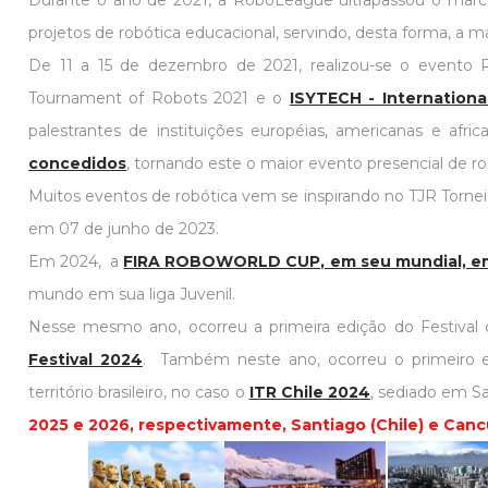
Durante o ano de 2021, a RoboLeague ultrapassou o marc
projetos de robótica educacional, servindo, desta forma, a 
De 11 a 15 de dezembro de 2021, realizou-se o evento R
Tournament of Robots 2021 e o
ISYTECH - Internation
palestrantes de instituições européias, americanas e afri
concedidos
, tornando este o maior evento presencial de r
Muitos eventos de robótica vem se inspirando no TJR Tornei
em 07 de junho de 2023.
Em 2024, a
FIRA ROBOWORLD CUP, em seu mundial, emp
mundo em sua liga Juvenil.
Nesse mesmo ano, ocorreu a primeira edição do Festiv
Festival 2024
. Também neste ano, ocorreu o primeiro e
território brasileiro, no caso o
ITR Chile 2024
, sediado em S
2025 e 2026, respectivamente, Santiago (Chile) e Can