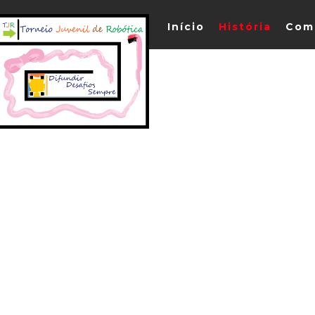
Início
História
Com