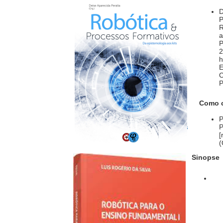
P
R
a
P
2
h
E
C
P
Robotica e Processos
Como ci
Formativos da epistemologia
aos kits
P
Robotica educacional e as
P
"competições"
[
(
Sinopse