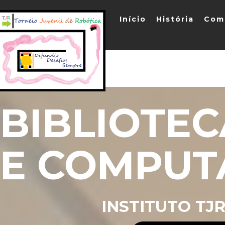
Início
História
Com
BIBLIOTEC
E COMPUT
INSTITUTO TJ